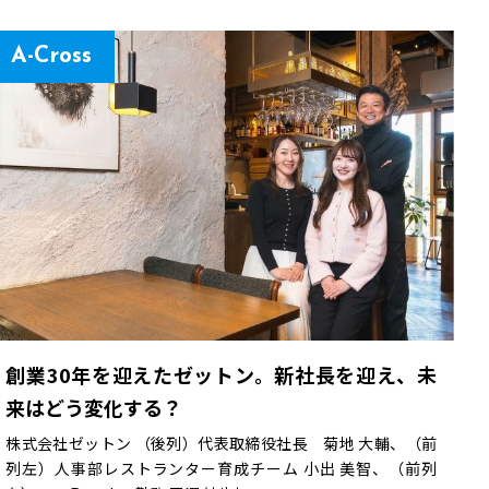
A-Cross
創業30年を迎えたゼットン。新社長を迎え、未
来はどう変化する？
株式会社ゼットン （後列）代表取締役社長 菊地 大輔、（前
列左）人事部レストランター育成チーム 小出 美智、（前列