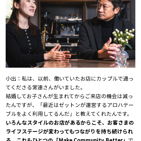
ニュース
小出：私は、以前、働いていたお店にカップルで通っ
企業情報
てくださる常連さんがいました。
IR情報
結婚してお子さんが生まれてからご来店の機会は減っ
サステナビリティ
たんですが、「最近はゼットンが運営するアロハテー
グループ企業
ブルをよく利用してるんだ」と教えてくれたんです。
採用情報
いろんなスタイルのお店があるからこそ、お客さまの
ライフステージが変わってもつながりを持ち続けられ
Play fashion!
る。これもひとつの「Make Community Better」
で