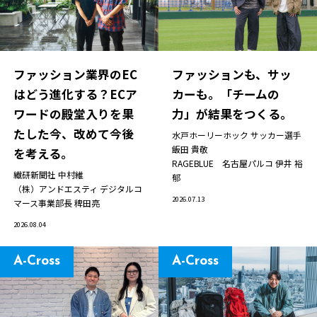
ファッション業界のEC
ファッションも、サッ
はどう進化する？ECア
カーも。「チームの
ワードの殿堂入りを果
力」が結果をつくる。
たした今、改めて今後
水戸ホーリーホック サッカー選手
飯田 貴敬
を考える。
RAGEBLUE 名古屋パルコ
伊井 裕
繊研新聞社
中村維
郁
（株）アンドエスティ デジタルコ
2026.07.13
マース事業部長
稗田亮
2026.08.04
A-Cross
A-Cross