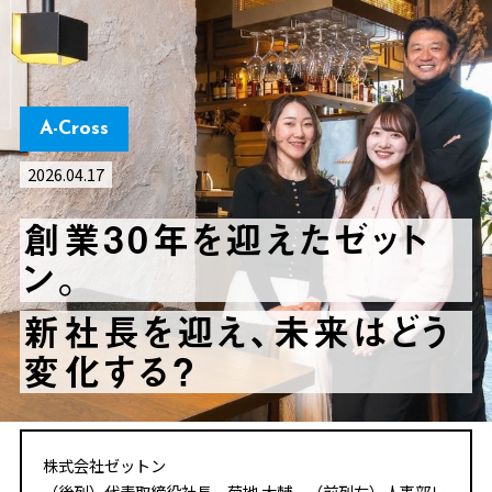
A-Cross
2026.04.17
創業30年を迎えたゼット
ン。
新社長を迎え、未来はどう
変化する？
株式会社ゼットン
（後列）代表取締役社長 菊地 大輔、（前列左）人事部レ