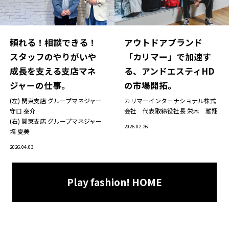
頼れる！相談できる！
アウトドアブランド
スタッフのやりがいや
「カリマー」で加速す
成長を支える支店マネ
る、アンドエスティHD
ジャーの仕事。
の市場開拓。
(左) 関東支店 グループマネジャー
カリマーインターナショナル株式
守口 泰介
会社 代表取締役社長
栄木 雅翔
(右) 関東支店 グループマネジャー
2026.02.26
塙 夏美
2026.04.03
Play fashion! HOME