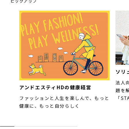
ピックアップ
ソリ
法人
アンドエスティHDの健康経営
題を
「STA
ファッションと人生を楽しんで、もっと
健康に、もっと自分らしく