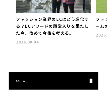
ファッション業界のECはどう進化す
ファ
る？ECアワードの殿堂入りを果たし
ーム
た今、改めて今後を考える。
2026
2026.08.04
MORE