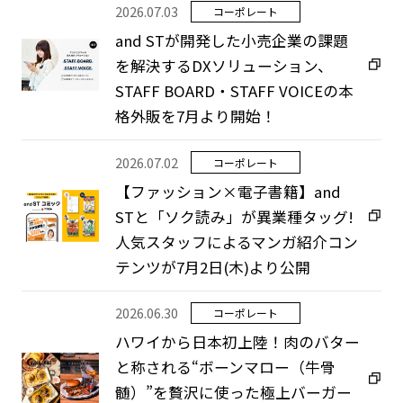
2026.07.03
コーポレート
and STが開発した小売企業の課題
を解決するDXソリューション、
STAFF BOARD・STAFF VOICEの本
格外販を7月より開始！
2026.07.02
コーポレート
【ファッション×電子書籍】and
STと「ソク読み」が異業種タッグ!
人気スタッフによるマンガ紹介コン
テンツが7月2日(木)より公開
2026.06.30
コーポレート
ハワイから日本初上陸！肉のバター
と称される“ボーンマロー（牛骨
髄）”を贅沢に使った極上バーガー