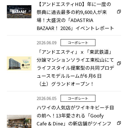
【アンドエスティHD】年に一度の
祭典に過去最多の約9,600人が来
場！大盛況の「ADASTRIA
BAZAAR！ 2026」イベントレポート
2026.06.09
コーポレート
「アンドエスティ」ｘ「東武鉄道」
分譲マンションソライエ東松山にて
ライフスタイル提案型の共同プロデ
ュースモデルルームが6 月6 日
（土）グランドオープン！
ニュース
企業情報
2026.06.05
コーポレート
IR情報
ハワイの人気店がワイキキビーチ目
サステナビリティ
の前へ！13年愛される「Goofy
グループ企業
Cafe & Dine」の新店舗がツインフ