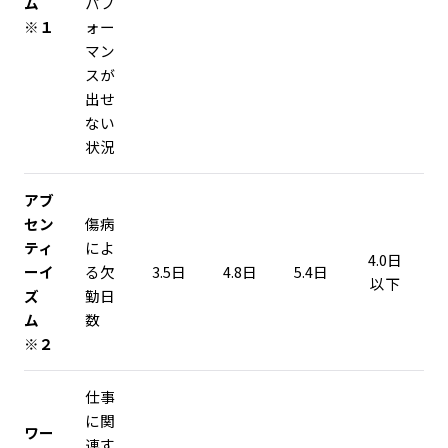
ム
パフ
※１
ォー
マン
スが
出せ
ない
状況
アブ
セン
傷病
ティ
によ
4.0日
ーイ
る欠
3.5日
4.8日
5.4日
以下
ズ
勤日
ム
数
※２
仕事
に関
ワー
連す