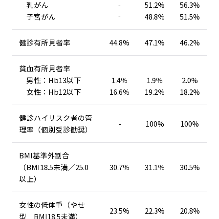
乳がん
‐
51.2%
56.3%
子宮がん
‐
48.8％
51.5%
健診有所見者率
44.8%
47.1%
46.2%
貧血有所見者率
男性：Hb13以下
1.4％
1.9％
2.0%
女性：Hb12以下
16.6％
19.2％
18.2%
健診ハイリスク者の管
-
100%
100%
理率（個別受診勧奨）
BMI基準外割合
（BMI18.5未満／25.0
30.7％
31.1％
30.5%
以上）
女性の低体重（やせ
23.5%
22.3%
20.8%
型 BMI18.5未満）