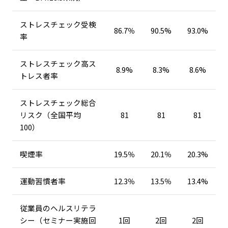
ストレスチェック受検
86.7％
90.5%
93.0%
率
ストレスチェック高ス
8.9%
8.3%
8.6%
トレス者率
ストレスチェック総合
リスク（全国平均
81
81
81
100）
喫煙率
19.5％
20.1％
20.3%
運動習慣者率
12.3％
13.5％
13.4%
従業員のヘルスリテラ
シー（セミナー実施回
1回
2回
2回