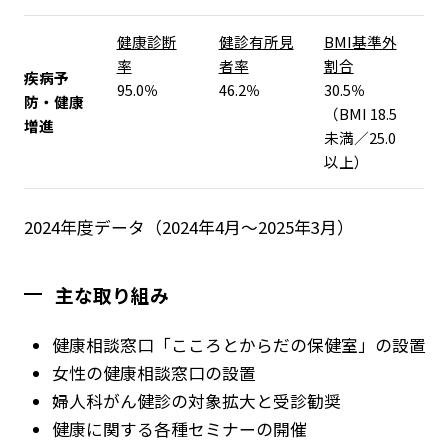
健康診断
健診有所見
BMI基準外
率
者率
割合
疾病予
95.0％
46.2％
30.5％
防・健康
（BMI 18.5
増進
未満／25.0
以上）
2024年度データ（2024年4月～2025年3月）
主な取り組み
健康相談窓口「こころとからだの保健室」の設置
女性の健康相談窓口の設置
婦人科がん健診の対象拡大と受診勧奨
健康に関する各種セミナーの開催