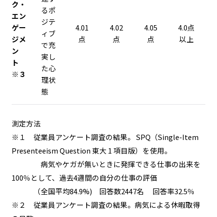
ク・
るポ
エン
ジテ
ゲー
4.01
4.02
4.05
4.0点
ィブ
ジメ
点
点
点
以上
で充
ン
実し
ト
た心
※３
理状
態
測定方法
※１ 従業員アンケート調査の結果。 SPQ（Single-Item
Presenteeism Question 東大 1 項目版）を使用。
病気やケガが無いときに発揮できる仕事の出来を
100％として、過去4週間の自分の仕事の評価
（全国平均84.9%) 回答数2447名 回答率32.5％
※２ 従業員アンケート調査の結果。病気による休暇取得