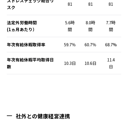
ストレスチェック総合リ
81
81
81
スク
法定外労働時間
5.6時
8.0時
7.7時
(1ヵ月あたり）
間
間
間
年次有給休暇取得率
59.7％
60.7％
68.7%
年次有給休暇平均取得日
11.4
10.3日
10.6日
数
日
社外との健康経営連携