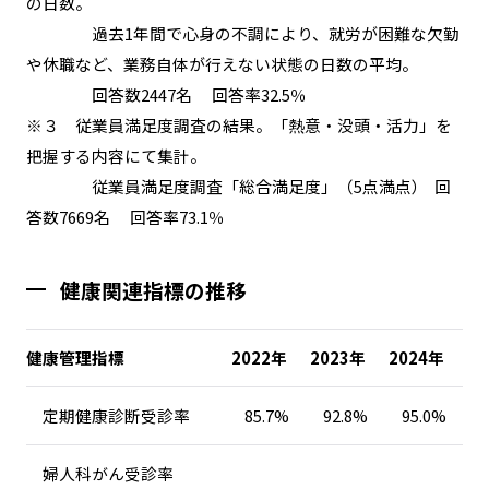
の日数。
過去1年間で心身の不調により、就労が困難な欠勤
や休職など、業務自体が行えない状態の日数の平均。
回答数2447名 回答率32.5％
※３ 従業員満足度調査の結果。「熱意・没頭・活力」を
把握する内容にて集計。
従業員満足度調査「総合満足度」（5点満点） 回
答数7669名 回答率73.1％
健康関連指標の推移
健康管理指標
2022年
2023年
2024年
定期健康診断受診率
85.7%
92.8%
95.0%
婦人科がん受診率