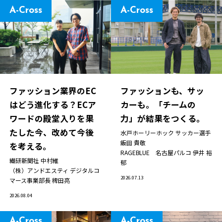
A-Cross
A-Cross
ファッション業界のEC
ファッションも、サッ
はどう進化する？ECア
カーも。「チームの
ワードの殿堂入りを果
力」が結果をつくる。
たした今、改めて今後
水戸ホーリーホック サッカー選手
飯田 貴敬
を考える。
RAGEBLUE 名古屋パルコ
伊井 裕
繊研新聞社
中村維
郁
（株）アンドエスティ デジタルコ
2026.07.13
マース事業部長
稗田亮
2026.08.04
A-Cross
A-Cross