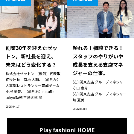
創業30年を迎えたゼッ
頼れる！相談できる！
トン。新社長を迎え、
スタッフのやりがいや
未来はどう変化する？
成長を支える支店マネ
ジャーの仕事。
株式会社ゼットン （後列）代表取
締役社長 菊地 大輔、（前列左）
(左) 関東支店 グループマネジャー
人事部レストランター育成チーム
守口 泰介
小出 美智、（前列右）natuRe
(右) 関東支店 グループマネジャー
tokyo勤務 平澤 紗也加
塙 夏美
2026.04.17
2026.04.03
Play fashion! HOME