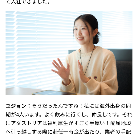
て入社できました。
ニュース
企業情報
IR情報
ユジョン：
そうだったんですね！私には海外出身の同
サステナビリティ
期が4人います。よく飲みに行くし、仲良しです。それ
グループ企業
にアダストリアは福利厚生がすごく手厚い！配属地域
採用情報
へ引っ越しする際に赴任一時金が出たり、業者の手配