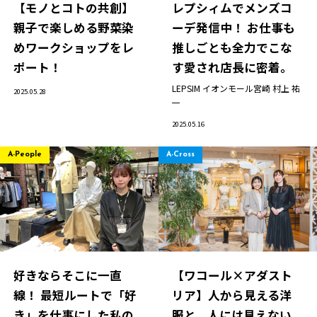
【モノとコトの共創】
レプシィムでメンズコ
親子で楽しめる野菜染
ーデ発信中！ お仕事も
めワークショップをレ
推しごとも全力でこな
ポート！
す愛され店長に密着。
LEPSIM イオンモール宮崎
村上 祐
2025.05.28
一
2025.05.16
A-People
A-Cross
ニュース
企業情報
好きならそこに一直
【ワコール×アダスト
IR情報
線！ 最短ルートで「好
リア】人から見える洋
サステナビリティ
き」を仕事にした私の
服と、人には見えない