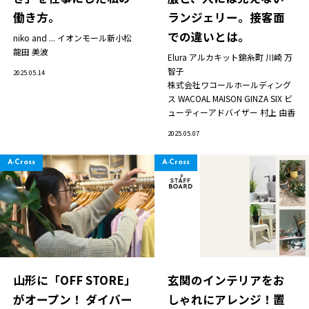
グループ企業
働き方。
ランジェリー。接客面
採用情報
での違いとは。
niko and ... イオンモール新小松
Play fashion!
龍田 美波
Elura アルカキット錦糸町
川崎 万
智子
2025.05.14
株式会社ワコールホールディング
ス WACOAL MAISON GINZA SIX ビ
ューティーアドバイザー
村上 由香
2025.05.07
JP
EN
A-Cross
A-Cross
山形に「OFF STORE」
玄関のインテリアをお
がオープン！ ダイバー
しゃれにアレンジ！置