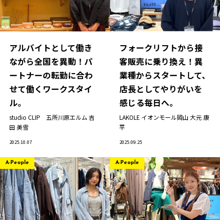
アルバイトとして働き
フォークリフトから接
ながら全国を異動！パ
客販売に乗り換え！異
ートナーの転勤に合わ
業種からスタートして、
せて働くワークスタイ
店長としてやりがいを
ル。
感じる毎日へ。
studio CLIP 五所川原エルム
吉
LAKOLE イオンモール岡山
大元 康
田 美雪
平
2025.10.07
2025.09.25
A-People
A-People