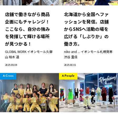
店舗で働きながら商品
北海道から全国へファ
企画にもチャレンジ！
ッションを発信。店舗
ここなら、自分の強み
からSNSへ活動の場を
を発揮して輝ける場所
広げる「しぶりか」の
が見つかる！
働き方。
GLOBAL WORK イオンモール久御
niko and ... イオンモール札幌発寒
山
柏木 遥
渋谷 里佳
2025.09.04
2025.08.01
A-Cross
A-People