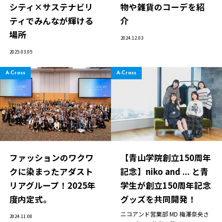
シティ×サステナビリ
物や雑貨のコーデを紹
ティでみんなが輝ける
介
場所
2024.12.03
2025.03.05
A-Cross
A-Cross
ファッションのワクワ
【青山学院創立150周年
クに染まったアダスト
記念】niko and ... と青
リアグループ！2025年
学生が創立150周年記念
度内定式。
グッズを共同開発！
ニコアンド営業部
MD 梅澤奈央さ
2024.11.08