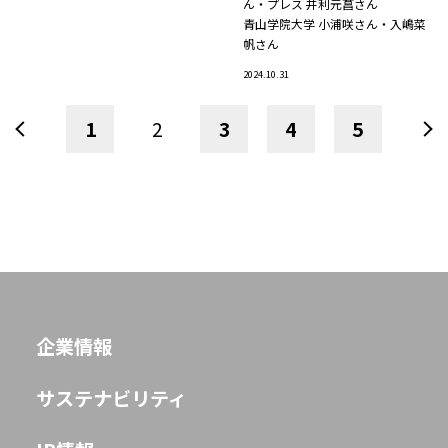
ん・プレス 井利元菖さん
青山学院大学
小浦咲さん・入嶋菜
帆さん
2024.10.31
1
2
3
4
5
企業情報
サステナビリティ