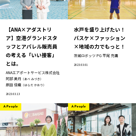
【ANA×アダストリ
水戸を盛り上げたい！
ア】空港グランドスタ
バスケ×ファッション
ッフとアパレル販売員
×地域の力でもっと！
の考える「いい接客」
茨城ロボッツ PG
平尾 充庸
とは。
2023.03.01
ANAエアポートサービス株式会社
阿部 美月
（あべ みづき）
原田 佳織
（はらだ かおり）
2023.03.13
A-People
A-People