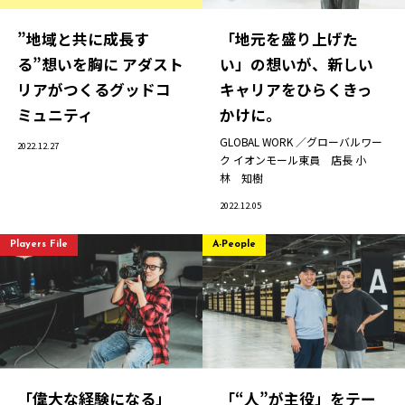
”地域と共に成長す
「地元を盛り上げた
る”想いを胸に アダスト
い」の想いが、新しい
リアがつくるグッドコ
キャリアをひらくきっ
ミュニティ
かけに。
GLOBAL WORK ／グローバルワー
2022.12.27
ク イオンモール東員 店長
小
林 知樹
2022.12.05
Players File
A-People
「偉大な経験になる」
「“人”が主役」をテー