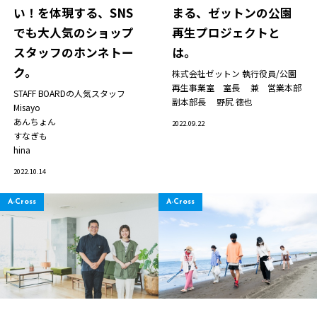
い！を体現する、SNS
まる、ゼットンの公園
でも大人気のショップ
再生プロジェクトと
スタッフのホンネトー
は。
JP
EN
ク。
株式会社ゼットン 執行役員/公園
再生事業室 室長 兼 営業本部
STAFF BOARDの人気スタッフ
副本部長
野尻 徳也
Misayo
あんちょん
2022.09.22
すなぎも
hina
2022.10.14
A-Cross
A-Cross