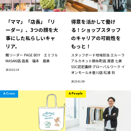
「ママ」「店長」「リ
得意を活かして働け
ーダー」、3つの顔を大
る！ショップスタッフ
事にした私らしいキャ
のキャリアの可能性を
リア。
もっと！
館リーダー PAGE BOY エミフル
スタッフボード地域担当 エルーラ
MASAKI店
店長 福本 亜美
アルカキット錦糸町店
渡邉 七美
SSC認定講師 グローバルワーク イ
2023.02.14
オンモール木曽川店
松浦 将
2023.01.09
A-Cross
A-People