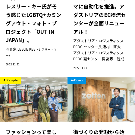
レスリー・キー氏がそ
マに自動化を推進。ア
う感じたLGBTQ+カミン
ダストリアのEC物流セ
グアウト・フォト・プ
ンターが全面リニュー
ロジェクト「OUT IN
アル！
JAPAN」。
アダストリア・ロジスティクス
ECDC センター長
飯村 研太
写真家
LESLIE KEE
（レスリー・キ
アダストリア・ロジスティクス
ー）
ECDC 副センター長
高坂 智成
ニュース
2022.11.21
2022.11.07
企業情報
IR情報
A-People
A-Cross
サステナビリティ
グループ企業
採用情報
Play fashion!
ファッションって楽し
街づくりの発想から始