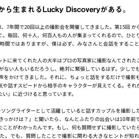
生まれるLucky Discoveryがある。
AN」は、7年間で20回以上の撮影会を開催してきました。第15回
て。毎回、何十人、何百人もの人が集まってくれるので、ひと
時間ではありますが、僕は必ず、みなさんと会話をするこ
ントに来てくれた人の大半はプロの写真家に撮影なんてされた
がない人もいるだろうし、絶対に緊張しているはず。少しで
声をかけてきました。それに、ちょっと話をするだけで撮影
気や話すスピードから相手のキャラクターが見えてくる。それ
たい」に近づけると思っています。
ンガーソングライターとして活躍していると話すカップルを撮影
きっかけは？」と聞いたら、なんとふたりの出会いは10年前
たことがわかったんです。もし、何も質問せずに撮影していた
た。でも、質問したことで撮影に関わる大きなヒントが知