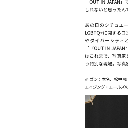
「OUT IN JA
しれないと思ったん
あの日のシチュエ
LGBTQ+に関す
やダイバーシティ
「『OUT IN J
はこれまで、写真家と
う特別な現場。写真
※ ゴン：本名、松中 権
エイジング・エールズ