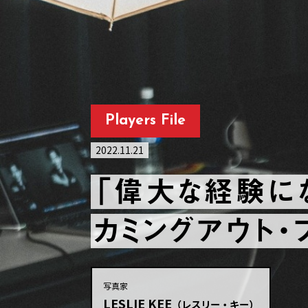
Players File
2022.11.21
「偉大な経験にな
カミングアウト・フ
写真家
LESLIE KEE
（レスリー・キー）