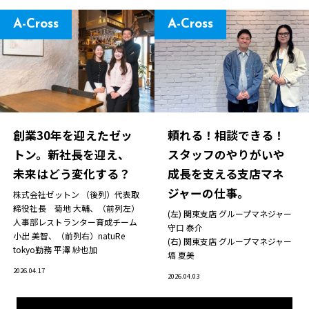
A-Cross
A-Cross
創業30年を迎えたゼッ
頼れる！相談できる！
トン。新社長を迎え、
スタッフのやりがいや
未来はどう変化する？
成長を支える支店マネ
ジャーの仕事。
株式会社ゼットン （後列）代表取
締役社長 菊地 大輔、（前列左）
(左) 関東支店 グループマネジャー
人事部レストランター育成チーム
守口 泰介
小出 美智、（前列右）natuRe
(右) 関東支店 グループマネジャー
tokyo勤務 平澤 紗也加
塙 夏美
2026.04.17
2026.04.03