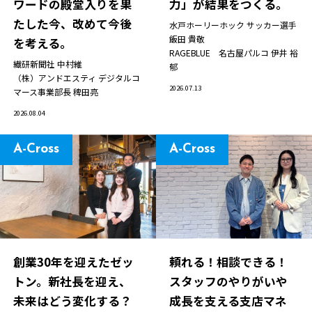
ワードの殿堂入りを果
力」が結果をつくる。
たした今、改めて今後
水戸ホーリーホック サッカー選手
飯田 貴敬
を考える。
RAGEBLUE 名古屋パルコ
伊井 裕
繊研新聞社
中村維
郁
（株）アンドエスティ デジタルコ
2026.07.13
マース事業部長
稗田亮
2026.08.04
A-Cross
A-Cross
創業30年を迎えたゼッ
頼れる！相談できる！
トン。新社長を迎え、
スタッフのやりがいや
未来はどう変化する？
成長を支える支店マネ