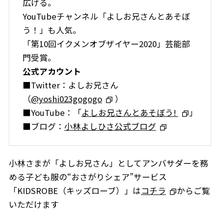
広げる。
YouTubeチャンネル「よしお兄さんとあそぼ
う！」も人気。
「第10回イクメンオブザイヤー2020」芸能部
門受賞。
公式アカウント
■Twitter：よしお兄さん
（
@yoshi023gogogo
）
■YouTube：「
よしお兄さんとあそぼう!
」
■ブログ：
小林よしひさ公式ブログ
小林さまが「よしお兄さん」としてアンバサダーを務
める子ども服の“おさがりシェア”サービス
「KIDSROBE（キッズローブ）」は
コチラ
からご覧
いただけます