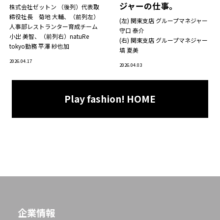
ジャーの仕事。
株式会社ゼットン （後列）代表取
締役社長 菊地 大輔、（前列左）
(左) 関東支店 グループマネジャー
人事部レストランター育成チーム
守口 泰介
小出 美智、（前列右）natuRe
(右) 関東支店 グループマネジャー
tokyo勤務 平澤 紗也加
塙 夏美
2026.04.17
2026.04.03
Play fashion! HOME
企業情報