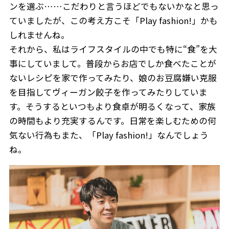
ンを選ぶ……こだわりと言うほどでもないかなと思っ
ていましたが、この考え方こそ「Play fashion!」かも
しれませんね。
それから、私はライフスタイルの中でも特に“食”を大
事にしていまして。普段からお店でしか食べたことが
ニュース
ないレシピを家で作ってみたり、娘のお豆腐嫌い克服
を目指してヴィーガン餃子を作ってみたりしていま
企業情報
す。そうするといつもより食卓が明るくなって、家族
IR情報
の時間もより充実するんです。日常を楽しむための何
サステナビリティ
気ない行為もまた、「Play fashion!」なんでしょう
グループ企業
ね。
採用情報
Play fashion!