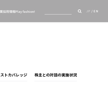
JP
EN
業
採用情報
Play fashion!
リストカバレッジ
株主との対話の実施状況