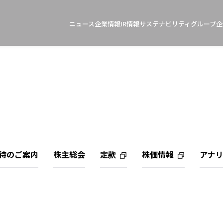
ニュース
企業情報
IR情報
サステナビリティ
グループ企
待のご案内
株主総会
定款
株価情報
アナ