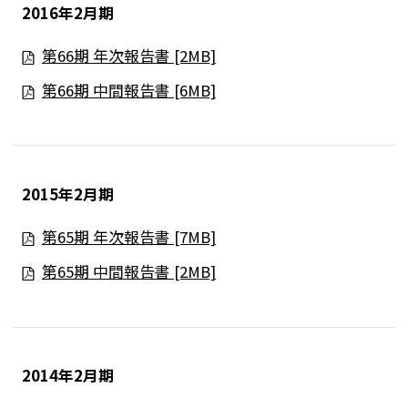
2016年2月期
第66期 年次報告書 [2MB]
第66期 中間報告書 [6MB]
2015年2月期
第65期 年次報告書 [7MB]
第65期 中間報告書 [2MB]
2014年2月期