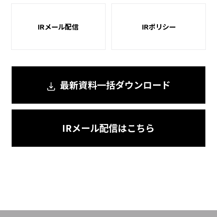
IRメール配信
IRポリシー
最新資料一括ダウンロード
IRメール配信はこちら