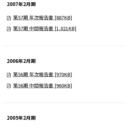
2007年2月期
第57期 年次報告書 [887KB]
第57期 中間報告書 [1,021KB]
2006年2月期
第56期 年次報告書 [970KB]
第56期 中間報告書 [960KB]
2005年2月期