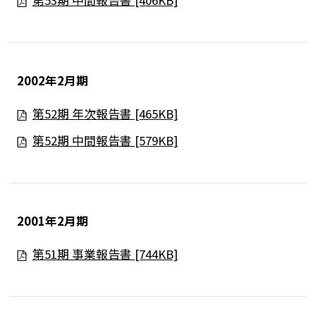
2002年2月期
第52期 年次報告書 [465KB]
第52期 中間報告書 [579KB]
2001年2月期
第51期 事業報告書 [744KB]