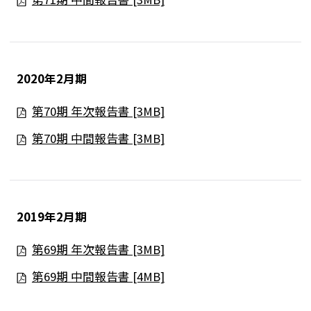
2020年2月期
第70期 年次報告書 [3MB]
第70期 中間報告書 [3MB]
2019年2月期
第69期 年次報告書 [3MB]
第69期 中間報告書 [4MB]