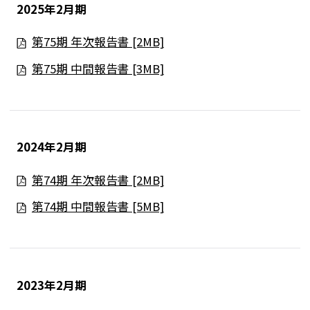
2025年2月期
第75期 年次報告書 [2MB]
第75期 中間報告書 [3MB]
2024年2月期
第74期 年次報告書 [2MB]
第74期 中間報告書 [5MB]
2023年2月期