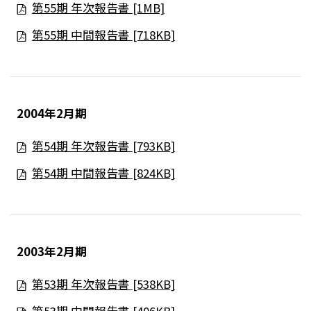
第55期 年次報告書 [1MB]
第55期 中間報告書 [718KB]
2004年2月期
第54期 年次報告書 [793KB]
第54期 中間報告書 [824KB]
2003年2月期
第53期 年次報告書 [538KB]
第53期 中間報告書 [406KB]