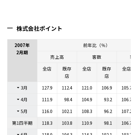
株式会社ポイント
2007年
前年比（％）
2月期
売上高
客数
客
全店
既存
全店
既存
全店
店
店
3月
127.9
112.4
121.0
106.9
105.7
4月
111.9
98.4
104.9
93.2
106.7
5月
116.0
102.1
108.3
96.2
107.2
第1四半期
118.3
103.8
110.9
98.1
106.7
6月
118.0
104.3
114.3
102.1
103.2