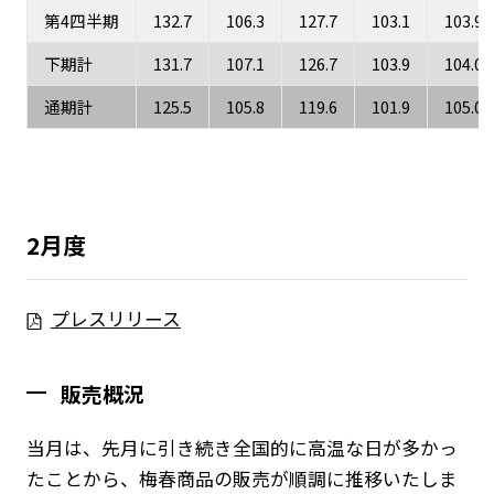
第4四半期
132.7
106.3
127.7
103.1
103.9
下期計
131.7
107.1
126.7
103.9
104.0
通期計
125.5
105.8
119.6
101.9
105.0
2月度
プレスリリース
販売概況
当月は、先月に引き続き全国的に高温な日が多かっ
たことから、梅春商品の販売が順調に推移いたしま