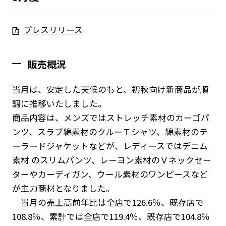
プレスリリース
販売概況
当月は、安定した天候のもと、初秋向け新商品が順
調に推移いたしました。
商品内容は、メンズではストレッチ素材のカーゴパ
ンツ、スラブ綿素材のクルーＴシャツ、綿素材のテ
ーラードジャケットなどが、レディースではデニム
ニュース
素材 のスリムパンツ、レーヨン素材のＶネックセー
企業情報
ターやカーディガン、ウール素材のワンピースなど
IR情報
が主力商材となりました。
サステナビリティ
当月の売上高前年比は全店で126.6％、既存店で
108.8％、累計では全店で119.4％、既存店で104.8％
グループ企業