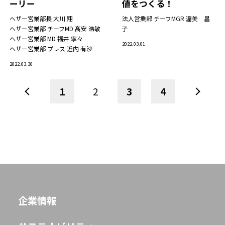
ーリー
値をつくる！
ヘザー営業部長
大川 翔
法人営業部 チーフMGR
渥美 昌
ヘザー営業部 チーフMD
髙安 浩敏
子
ヘザー営業部 MD
福井 寧々
2022.03.01
ヘザー営業部 プレス
近内 有沙
2022.03.30
1
2
3
4
企業情報