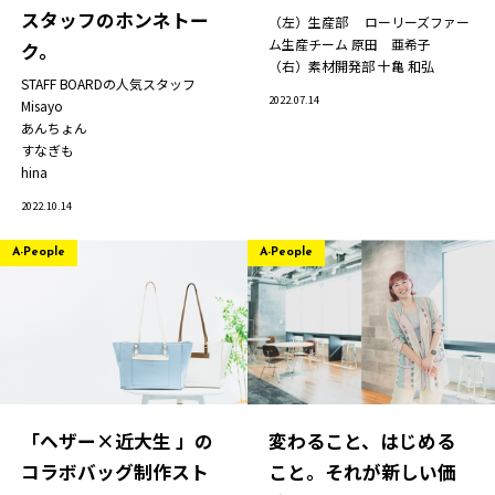
スタッフのホンネトー
（左）生産部 ローリーズファー
ム生産チーム
原田 亜希子
ク。
（右）素材開発部
十亀 和弘
STAFF BOARDの人気スタッフ
2022.07.14
Misayo
あんちょん
すなぎも
hina
2022.10.14
A-People
A-People
「ヘザー×近大生 」の
変わること、はじめる
コラボバッグ制作スト
こと。それが新しい価