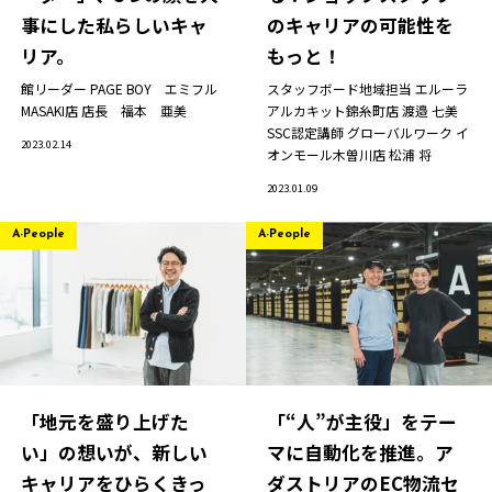
事にした私らしいキャ
のキャリアの可能性を
リア。
もっと！
館リーダー PAGE BOY エミフル
スタッフボード地域担当 エルーラ
MASAKI店
店長 福本 亜美
アルカキット錦糸町店
渡邉 七美
SSC認定講師 グローバルワーク イ
ニュース
2023.02.14
オンモール木曽川店
松浦 将
企業情報
2023.01.09
IR情報
A-People
A-People
サステナビリティ
グループ企業
採用情報
Play fashion!
「地元を盛り上げた
「“人”が主役」をテー
い」の想いが、新しい
マに自動化を推進。ア
キャリアをひらくきっ
ダストリアのEC物流セ