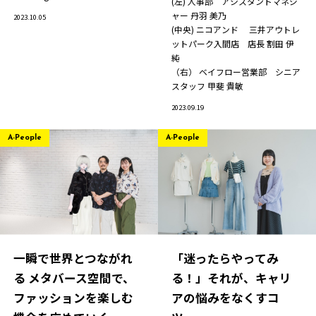
(左) 人事部 アシスタントマネジ
ャー
丹羽 美乃
2023.10.05
(中央) ニコアンド 三井アウトレ
ットパーク入間店 店長
割田 伊
純
（右） ベイフロー営業部 シニア
スタッフ
甲斐 貴敏
2023.09.19
A-People
A-People
一瞬で世界とつながれ
「迷ったらやってみ
る メタバース空間で、
る！」それが、キャリ
ファッションを楽しむ
アの悩みをなくすコ