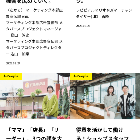
機会を広めていく。
ツ。
（左から） マーケティング本部広
レピピアルマリオ MD(マーチャン
告宣伝部
enu.
ダイザー)
北川 香純
マーケティング本部広告宣伝部 メ
2023.03.28
タバースプロジェクトマネージャ
ー
島田 淳史
マーケティング本部広告宣伝部 メ
タバースプロジェクトディレクタ
ー
込山 加奈
2023.08.24
A-People
A-People
「ママ」「店長」「リ
得意を活かして働け
ーダー」、3つの顔を大
る！ショップスタッフ