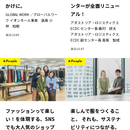
かけに。
ンターが全面リニュー
JP
EN
アル！
GLOBAL WORK ／グローバルワー
ク イオンモール東員 店長
小
アダストリア・ロジスティクス
林 知樹
ECDC センター長
飯村 研太
アダストリア・ロジスティクス
2022.12.05
ECDC 副センター長
高坂 智成
2022.11.07
A-People
A-People
ファッションって楽し
楽しんで服をつくるこ
い！を体現する、SNS
と。 それも、サステナ
でも大人気のショップ
ビリティにつながる。