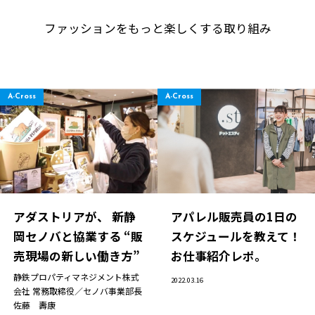
ファッションをもっと楽しくする取り組み
A-Cross
A-Cross
アダストリアが、 新静
アパレル販売員の1日の
岡セノバと協業する “販
スケジュールを教えて！
売現場の新しい働き方”
お仕事紹介レポ。
静鉄プロパティマネジメント株式
2022.03.16
会社 常務取締役／セノバ事業部長
佐藤 壽康