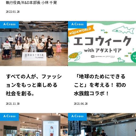
執行役員/R&D本部長
小林 千晃
2022.01.28
A-Cross
A-Cross
すべての人が、ファッシ
「地球のためにできる
ョンをもっと楽しめる
こと」を考える！ 初の
ニュース
社会を創る。
水族館コラボ！
企業情報
2021.11.30
2021.06.28
IR情報
A-Cross
A-Cross
サステナビリティ
グループ企業