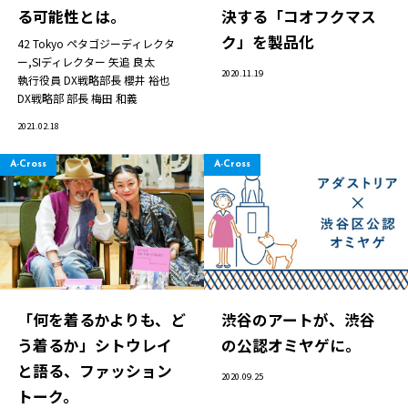
る可能性とは。
決する「コオフクマス
ク」を製品化
42 Tokyo ペタゴジーディレクタ
ー,SIディレクター
矢追 良太
2020.11.19
執行役員 DX戦略部長
櫻井 裕也
DX戦略部 部長
梅田 和義
2021.02.18
A-Cross
A-Cross
「何を着るかよりも、ど
渋谷のアートが、渋谷
う着るか」シトウレイ
の公認オミヤゲに。
と語る、ファッション
2020.09.25
トーク。