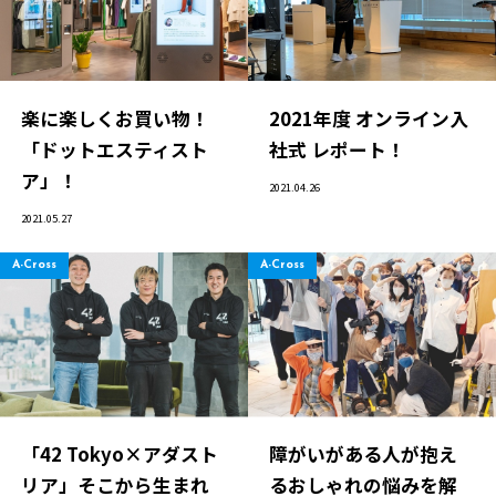
採用情報
Play fashion!
楽に楽しくお買い物！
2021年度 オンライン入
「ドットエスティスト
社式 レポート！
ア」！
2021.04.26
JP
EN
2021.05.27
A-Cross
A-Cross
「42 Tokyo×アダスト
障がいがある人が抱え
リア」そこから生まれ
るおしゃれの悩みを解