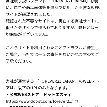
弊社取り扱いブランド「FOREVER21 JAPAN」を装
い、ロゴや商品画像等を無断で使用した不審なWEB
サイトが確認されました。
確認された不審なサイトは、実在する弊社サイトに
似せたデザインで作られておりますが、弊社とは一
切関係がございません。
これらサイトを利用されたことでトラブルが発生し
た場合、当社では一切の責任を負いかねますのでご
了承ください。
弊社が運営する 「FOREVER21 JAPAN」のWEBスト
アは、以下のURLのみとなります。
・公式WEBストア ドットエスティ
ニュース
https://www.dot-st.com/forever21/
企業情報