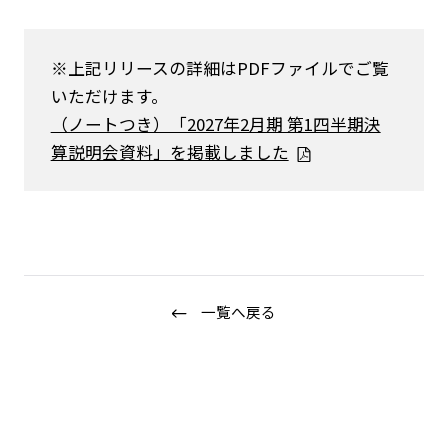
※上記リリースの詳細はPDFファイルでご覧
いただけます。
（ノートつき）「2027年2月期 第1四半期決
算説明会資料」を掲載しました
ニュース
企業情報
IR情報
サステナビリティ
一覧へ戻る
グループ企業
採用情報
Play fashion!