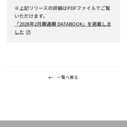
※上記リリースの詳細はPDFファイルでご覧
いただけます。
「2026年2月期通期 DATABOOK」を掲載しま
した
ニュース
企業情報
IR情報
一覧へ戻る
サステナビリティ
グループ企業
採用情報
Play fashion!