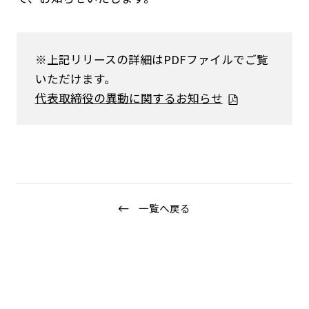
※上記リリースの詳細はPDFファイルでご覧
いただけます。
代表取締役の異動に関するお知らせ
ニュース
企業情報
IR情報
サステナビリティ
一覧へ戻る
グループ企業
採用情報
Play fashion!