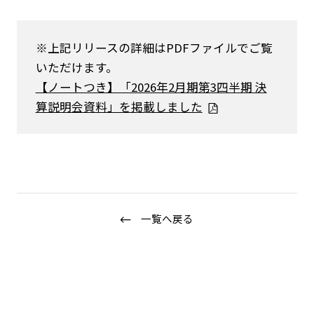
※上記リリースの詳細はPDFファイルでご覧
いただけます。
【ノートつき】「2026年2月期第3四半期 決
算説明会資料」を掲載しました
ニュース
企業情報
IR情報
サステナビリティ
一覧へ戻る
グループ企業
採用情報
Play fashion!