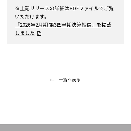
※上記リリースの詳細はPDFファイルでご覧
いただけます。
「2026年2月期 第3四半期決算短信」を掲載
しました
ニュース
企業情報
IR情報
一覧へ戻る
サステナビリティ
グループ企業
採用情報
Play fashion!