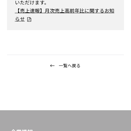
いただけます。
サステナビリティ
【売上速報】月次売上高前年比に関するお知
グループ企業
らせ
採用情報
Play fashion!
一覧へ戻る
JP
EN