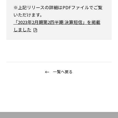
※上記リリースの詳細はPDFファイルでご覧
いただけます。
「2023年2月期第2四半期 決算短信」を掲載
しました
ニュース
企業情報
IR情報
一覧へ戻る
サステナビリティ
グループ企業
採用情報
Play fashion!