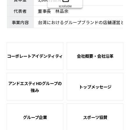
scrollable
代表者
董事⻑ 林品余
事業内容
台湾におけるグループブランドの店舗運営と販
コーポレートアイデンティティ
会社概要・会社沿革
ニュース
アンドエスティHDグループの
企業情報
トップメッセージ
強み
IR情報
サステナビリティ
グループ企業
グループ企業
スポーツ協賛
採用情報