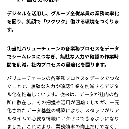
ニュース
デジタルを活用し、グループ全従業員の業務効率化
を図り、笑顔で「ワクワク」働ける環境をつくりま
企業情報
す。
IR情報
サステナビリティ
①当社バリューチェーンの各業務プロセスをデータ
グループ企業
でシームレスにつなぎ、無駄な入力や確認の作業時
採用情報
間を削減。社内プロセスの最適化を図ります。
Play fashion!
バリューチェーンの各業務プロセスをデータでつな
ぐことで、無駄な入力や確認作業を削減するデジタ
ル化を推進しています。従来は、データが社内の各
所に散在し、その把握や活用が困難でしたが、一元
化されたデータ基盤の構築により、スタッフがリア
JP
EN
ルタイムで必要な情報にアクセスできるようになり
ました。これにより、業務効率の向上だけでなく、